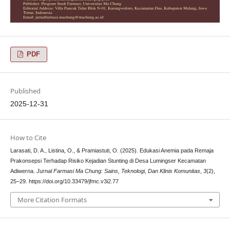
PDF
Published
2025-12-31
How to Cite
Larasati, D. A., Listina, O., & Pramiastuti, O. (2025). Edukasi Anemia pada Remaja
Prakonsepsi Terhadap Risiko Kejadian Stunting di Desa Lumingser Kecamatan
Adiwerna.
Jurnal Farmasi Ma Chung: Sains, Teknologi, Dan Klinis Komunitas
,
3
(2),
25–29. https://doi.org/10.33479/jfmc.v3i2.77
More Citation Formats