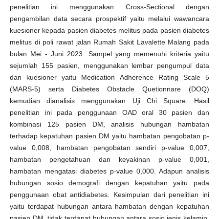
penelitian ini menggunakan Cross-Sectional dengan
pengambilan data secara prospektif yaitu melalui wawancara
kuesioner kepada pasien diabetes melitus pada pasien diabetes
melitus di poli rawat jalan Rumah Sakit Lavalette Malang pada
bulan Mei - Juni 2023. Sampel yang memenuhi kriteria yaitu
sejumlah 155 pasien, menggunakan lembar pengumpul data
dan kuesioner yaitu Medication Adherence Rating Scale 5
(MARS-5) serta Diabetes Obstacle Quetionnare (DOQ)
kemudian dianalisis menggunakan Uji Chi Square. Hasil
penelitian ini pada penggunaan OAD oral 30 pasien dan
kombinasi 125 pasien DM, analisis hubungan hambatan
terhadap kepatuhan pasien DM yaitu hambatan pengobatan p-
value 0,008, hambatan pengobatan sendiri p-value 0,007,
hambatan pengetahuan dan keyakinan p-value 0,001,
hambatan mengatasi diabetes p-value 0,000. Adapun analisis
hubungan sosio demografi dengan kepatuhan yaitu pada
penggunaan obat antidiabetes. Kesimpulan dari penelitian ini
yaitu terdapat hubungan antara hambatan dengan kepatuhan
pasien DM, tidak terdapat hubungan antara sosio jenis kelamin,