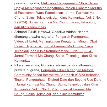
prawira nugraha,
Efektivitas Penggunaan Pillbox Dalam
Upaya Meningkatkan Kepatuhan Pasien Diabetes Mellitus
di Puskesmas Waru Pamekasan
,
Jurnal Farmasi Ma
Chung: Sains, Teknologi, dan Klinis Komunitas: Vol. 2 No.
2 (2024): Jurnal Farmasi Ma Chung: Sains, Teknologi,
dan Klinis Komunitas
Achmad Zulkifli Nawawi, Godeliva Adriani Hendra,
dhanang prawira nugraha,
Pengaruh Penggunaan
Videocall Untuk Meningkatkan Kepatuhan Minum Obat
Pasien Hipertensi
,
Jurnal Farmasi Ma Chung: Sains,
Teknologi, dan Klinis Komunitas: Vol. 2 No. 2 (2024):
Jurnal Farmasi Ma Chung: Sains, Teknologi, dan Klinis
Komunitas
Fika sham shida, Godeliva adriani hendra, dhanang
prawira nugraha,
Pengaruh Edukasi dengan Metode
Community Based Interactive Approach (CBIA) terhadap
Tingkat Pengetahuan Expired Date dan Beyond Use Date
,
Jurnal Farmasi Ma Chung: Sains, Teknologi, dan Klinis
Komunitas: Vol. 3 No. 1 (2025): Jurnal Farmasi Ma
Chung: Sains, Teknologi, dan Klinis Komunitas