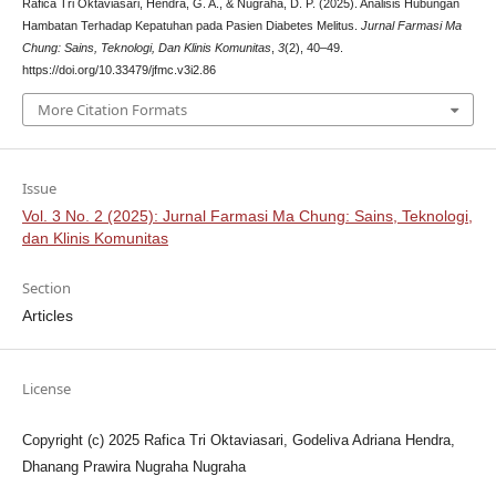
Rafica Tri Oktaviasari, Hendra, G. A., & Nugraha, D. P. (2025). Analisis Hubungan
Hambatan Terhadap Kepatuhan pada Pasien Diabetes Melitus.
Jurnal Farmasi Ma
Chung: Sains, Teknologi, Dan Klinis Komunitas
,
3
(2), 40–49.
https://doi.org/10.33479/jfmc.v3i2.86
More Citation Formats
Issue
Vol. 3 No. 2 (2025): Jurnal Farmasi Ma Chung: Sains, Teknologi,
dan Klinis Komunitas
Section
Articles
License
Copyright (c) 2025 Rafica Tri Oktaviasari, Godeliva Adriana Hendra,
Dhanang Prawira Nugraha Nugraha