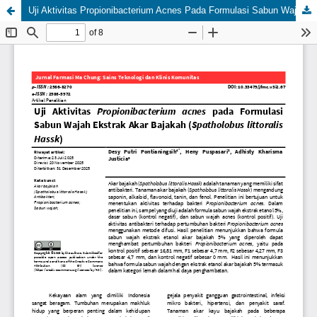
Uji Aktivitas Propionibacterium Acnes Pada Formulasi Sabun Wajah Ekstrak Akar Bajakah (Spatholobus littoralis Hassk.)