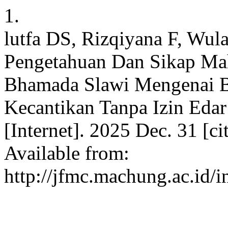
1.
lutfa DS, Rizqiyana F, Wula
Pengetahuan Dan Sikap Mah
Bhamada Slawi Mengenai B
Kecantikan Tanpa Izin Ed
[Internet]. 2025 Dec. 31 [c
Available from:
http://jfmc.machung.ac.id/i