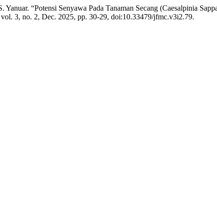
. R. S. Yanuar. “Potensi Senyawa Pada Tanaman Secang (Caesalpinia S
, vol. 3, no. 2, Dec. 2025, pp. 30-29, doi:10.33479/jfmc.v3i2.79.