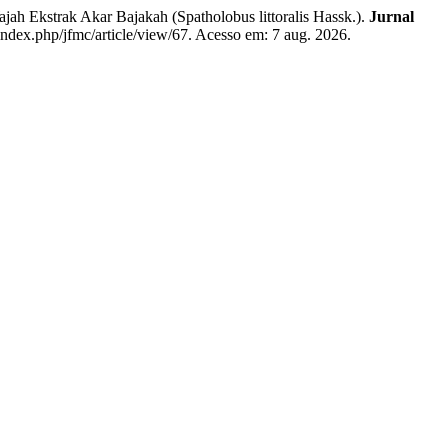
h Ekstrak Akar Bajakah (Spatholobus littoralis Hassk.).
Jurnal
/index.php/jfmc/article/view/67. Acesso em: 7 aug. 2026.