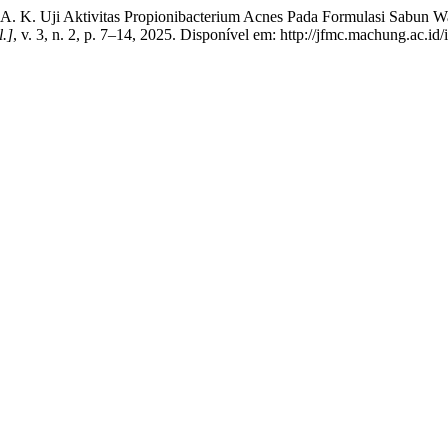
K. Uji Aktivitas Propionibacterium Acnes Pada Formulasi Sabun Waja
l.]
, v. 3, n. 2, p. 7–14, 2025. Disponível em: http://jfmc.machung.ac.id