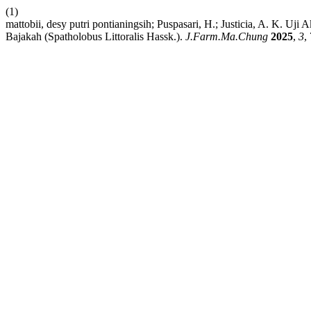
(1)
mattobii, desy putri pontianingsih; Puspasari, H.; Justicia, A. K. U
Bajakah (Spatholobus Littoralis Hassk.).
J.Farm.Ma.Chung
2025
,
3
,