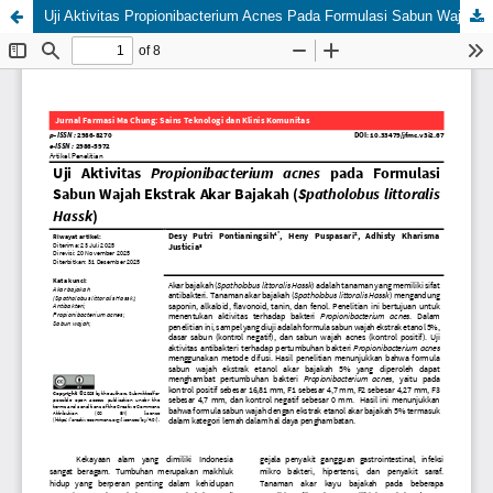
Uji Aktivitas Propionibacterium Acnes Pada Formulasi Sabun Wajah Ekstrak Akar Bajakah (Spatholobus littoralis Hassk.)